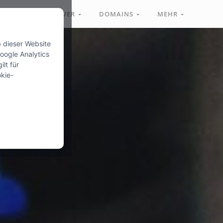
MANAGED-SERVER
DOMAINS
MEHR
 dieser Website
Google Analytics
lt für
okie-